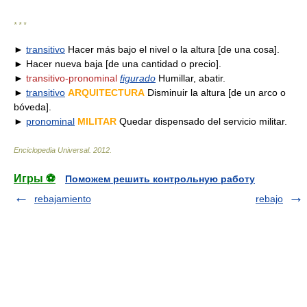
* * *
►
transitivo
Hacer más bajo el nivel o la altura [de una cosa].
► Hacer nueva baja [de una cantidad o precio].
►
transitivo-pronominal
figurado
Humillar, abatir.
►
transitivo
ARQUITECTURA
Disminuir la altura [de un arco o
bóveda].
►
pronominal
MILITAR
Quedar dispensado del servicio militar.
Enciclopedia Universal
.
2012
.
Игры ⚽
Поможем решить контрольную работу
rebajamiento
rebajo