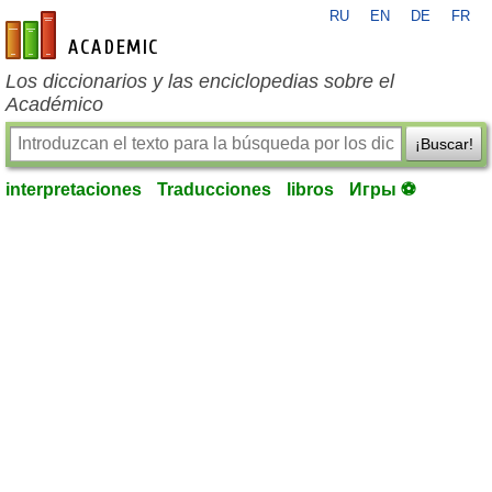
RU
EN
DE
FR
es-academic.com
Los diccionarios y las enciclopedias sobre el
Académico
¡Buscar!
interpretaciones
Traducciones
libros
Игры ⚽