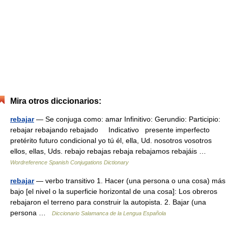
Mira otros diccionarios:
rebajar
— Se conjuga como: amar Infinitivo: Gerundio: Participio:
rebajar rebajando rebajado Indicativo presente imperfecto
pretérito futuro condicional yo tú él, ella, Ud. nosotros vosotros
ellos, ellas, Uds. rebajo rebajas rebaja rebajamos rebajáis …
Wordreference Spanish Conjugations Dictionary
rebajar
— verbo transitivo 1. Hacer (una persona o una cosa) más
bajo [el nivel o la superficie horizontal de una cosa]: Los obreros
rebajaron el terreno para construir la autopista. 2. Bajar (una
persona …
Diccionario Salamanca de la Lengua Española