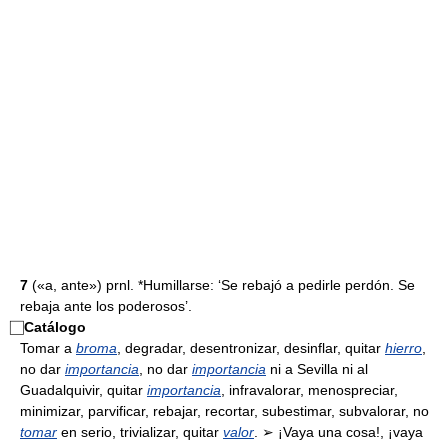
7
(«a, ante») prnl. *Humillarse: ‘Se rebajó a pedirle perdón. Se
rebaja ante los poderosos’.
⃞
Catálogo
Tomar a
broma
, degradar, desentronizar, desinflar, quitar
hierro
,
no dar
importancia
, no dar
importancia
ni a Sevilla ni al
Guadalquivir, quitar
importancia
, infravalorar, menospreciar,
minimizar, parvificar, rebajar, recortar, subestimar, subvalorar, no
tomar
en serio, trivializar, quitar
valor
. ➢ ¡Vaya una cosa!, ¡vaya