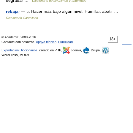
degradar …
Diccionario de sinónimos y antónimos
rebajar
— tr. Hacer más bajo algún nivel. Humillar, abatir …
Diccionario Castellano
© Academic, 2000-2026
18+
Contacte con nosotros:
Apoyo técnico
,
Publicidad
Exportación Diccionarios
, creado en PHP,
Joomla,
Drupal,
WordPress, MODx.