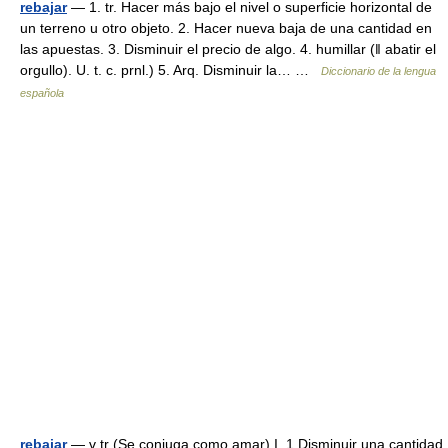
rebajar
— 1. tr. Hacer más bajo el nivel o superficie horizontal de
un terreno u otro objeto. 2. Hacer nueva baja de una cantidad en
las apuestas. 3. Disminuir el precio de algo. 4. humillar (ǁ abatir el
orgullo). U. t. c. prnl.) 5. Arq. Disminuir la… …
Diccionario de la lengua
española
rebajar
— v tr (Se conjuga como amar) I. 1 Disminuir una cantidad