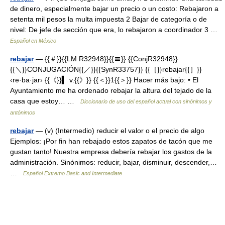
de dinero, especialmente bajar un precio o un costo: Rebajaron a
setenta mil pesos la multa impuesta 2 Bajar de categoría o de
nivel: De jefe de sección que era, lo rebajaron a coordinador 3 …
Español en México
rebajar
— {{＃}}{{LM R32948}}{{〓}} {{ConjR32948}}
{{＼}}CONJUGACIÓN{{／}}{{SynR33757}} {{［}}rebajar{{］}}
‹re·ba·jar› {{《}}▍ v.{{》}} {{＜}}1{{＞}} Hacer más bajo: • El
Ayuntamiento me ha ordenado rebajar la altura del tejado de la
casa que estoy… …
Diccionario de uso del español actual con sinónimos y
antónimos
rebajar
— (v) (Intermedio) reducir el valor o el precio de algo
Ejemplos: ¡Por fin han rebajado estos zapatos de tacón que me
gustan tanto! Nuestra empresa debería rebajar los gastos de la
administración. Sinónimos: reducir, bajar, disminuir, descender,…
…
Español Extremo Basic and Intermediate