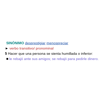
SINÓNIMO
desprestigiar
menospreciar
►
verbo transitivo/ pronominal
5
Hacer que una persona se sienta humillada o inferior:
■
le rebajó ante sus amigos; se rebajó para pedirle dinero.