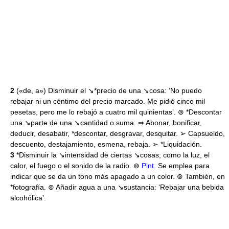
2
(«de, a») Disminuir el ↘*precio de una ↘cosa: ‘No puedo
rebajar ni un céntimo del precio marcado. Me pidió cinco mil
pesetas, pero me lo rebajó a cuatro mil quinientas’. ⊚ *Descontar
una ↘parte de una ↘cantidad o suma. ⇒ Abonar, bonificar,
deducir, desabatir, *descontar, desgravar, desquitar. ➢ Capsueldo,
descuento, destajamiento, esmena, rebaja. ➢ *Liquidación.
3
*Disminuir la ↘intensidad de ciertas ↘cosas; como la luz, el
calor, el fuego o el sonido de la radio. ⊚
Pint.
Se emplea para
indicar que se da un tono más apagado a un color. ⊚ También, en
*fotografía. ⊚ Añadir agua a una ↘sustancia: ‘Rebajar una bebida
alcohólica’.